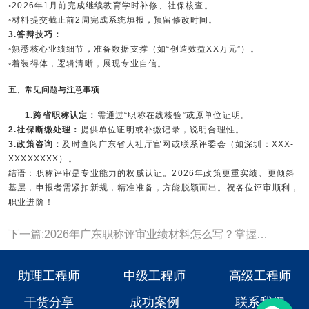
◦2026年1月前完成继续教育学时补修、社保核查。
◦材料提交截止前2周完成系统填报，预留修改时间。
3.答辩技巧：
◦熟悉核心业绩细节，准备数据支撑（如“创造效益XX万元”）。
◦着装得体，逻辑清晰，展现专业自信。
五、常见问题与注意事项
1.跨省职称认定：
需通过“职称在线核验”或原单位证明。
2.社保断缴处理：
提供单位证明或补缴记录，说明合理性。
3.政策咨询：
及时查阅广东省人社厅官网或联系评委会（如深圳：XXX-
XXXXXXXX）。
结语：职称评审是专业能力的权威认证。2026年政策更重实绩、更倾斜
基层，申报者需紧扣新规，精准准备，方能脱颖而出。祝各位评审顺利，
职业进阶！
下一篇:2026年广东职称评审业绩材料怎么写？掌握这四个要素，通过率翻倍
助理工程师
中级工程师
高级工程师
干货分享
成功案例
联系我们