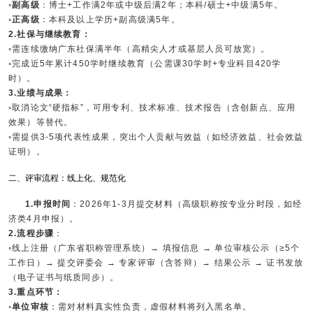
◦副高级
：博士+工作满2年或中级后满2年；本科/硕士+中级满5年。
◦正高级
：本科及以上学历+副高级满5年。
2.社保与继续教育：
◦需连续缴纳广东社保满半年（高精尖人才或基层人员可放宽）。
◦完成近5年累计450学时继续教育（公需课30学时+专业科目420学
时）。
3.业绩与成果：
◦取消论文“硬指标”，可用专利、技术标准、技术报告（含创新点、应用
效果）等替代。
◦需提供3-5项代表性成果，突出个人贡献与效益（如经济效益、社会效益
证明）。
二、评审流程：线上化、规范化
1.申报时间
：2026年1-3月提交材料（高级职称按专业分时段，如经
济类4月申报）。
2.流程步骤
：
◦线上注册（广东省职称管理系统）→ 填报信息 → 单位审核公示（≥5个
工作日）→ 提交评委会 → 专家评审（含答辩）→ 结果公示 → 证书发放
（电子证书与纸质同步）。
3.重点环节：
◦单位审核
：需对材料真实性负责，虚假材料将列入黑名单。