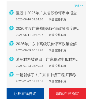
更多>>
2026年职称评审在即：社保、继续教育、业绩材料准备要点
重磅｜2026年广东省职称评审申报全流程指南
2026-06-16 09:34:36
来源:空格职称
2026-01-2
广东助理工程师怎么评？最新申报指南来了！
2026年度广东省职称评审政策深度解析：申报条件、时间规划与避坑指南
2026-06-11 03:12:37
来源:空格职称
2026-01-2
必看！广东职称评审继续教育逾期不补，直接影响评审通过
2026年广东中高级职称评审政策全解析：条件、流程与实操指南
2026-06-09 10:31:28
来源:空格职称
2026-01-1
广东职称申报注意：这些细节错了，材料直接被退回！
避免材料被退回！广东职称申报材料指南（2026最新版）
2026-01-23 03:40:33
来源:空格职称
2026-01-1
广东职称评审申报即将开始！申报流程速看！
一篇就够了！广东省中级工程师职称评定需要准备哪些材料？
2026-01-22 07:42:01
来源:空格职称
2026-01-1
职称在线咨询
职称在线预审