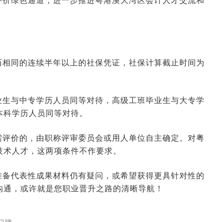
评价绿色通道，进一步推进粤港澳大湾区会计人才交流和
2026-01-14 09:07:16
来源:空格职称
历相同的连续半年以上的社保凭证，社保计算截止时间为
2026-01-12 07:16:12
来源:空格职称
业生与中专学历人员同等对待，高级工班毕业生与大专学
2026-01-09 08:27:05
来源:空格职称
本科学历人员同等对待。
需评价的，由职称评审委员会或用人单位自主确定。对粤
2026-01-08 09:30:02
来源:空格职称
技术人才，这两项条件不作要求。
2026-01-07 10:28:59
来源:空格职称
准备代表性成果材料仍有疑问，或希望获得更具针对性的
沟通，或许就是您职业晋升之路的清晰导航！