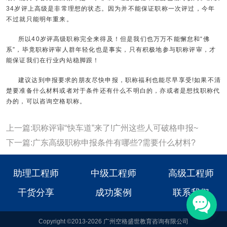
34岁评上高级是非常理想的状态。因为并不能保证职称一次评过，今年
不过就只能明年重来。
所以40岁评高级职称完全来得及！但是我们也万万不能懈怠和“佛
系”，毕竟职称评审人群年轻化也是事实，只有积极地参与职称评审，才
能保证我们在行业内站稳脚跟！
建议达到申报要求的朋友尽快申报，职称福利也能尽早享受!如果不清
楚要准备什么材料或者对于条件还有什么不明白的，亦或者是想找职称代
办的，可以咨询空格职称。
上一篇:职称评审“快车道”来了!广州这些人可破格申报~
下一篇:广东高级职称申报条件有哪些?需要什么材料?
助理工程师
中级工程师
高级工程师
干货分享
成功案例
联系我们
Copyright ©2013-2026 广州空格盛世教育咨询有限公司