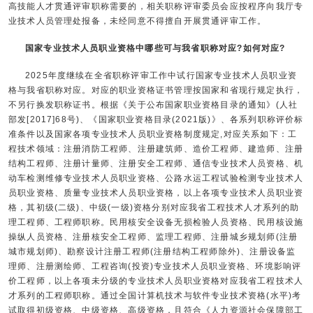
高技能人才贯通评审职称需要的，相关职称评审委员会应按程序向我厅专
业技术人员管理处报备，未经同意不得擅自开展贯通评审工作。
国家专业技术人员职业资格中哪些可与我省职称对应?如何对应?
2025年度继续在全省职称评审工作中试行国家专业技术人员职业资
格与我省职称对应。对应的职业资格证书管理按国家和省现行规定执行，
不另行换发职称证书。根据《关于公布国家职业资格目录的通知》(人社
部发[2017]68号)、《国家职业资格目录(2021版)》、各系列职称评价标
准条件以及国家各项专业技术人员职业资格制度规定,对应关系如下：工
程技术领域：注册消防工程师、注册建筑师、造价工程师、建造师、注册
结构工程师、注册计量师、注册安全工程师、通信专业技术人员资格、机
动车检测维修专业技术人员职业资格、公路水运工程试验检测专业技术人
员职业资格、质量专业技术人员职业资格，以上各项专业技术人员职业资
格，其初级(二级)、中级(一级)资格分别对应我省工程技术人才系列的助
理工程师、工程师职称。民用核安全设备无损检验人员资格、民用核设施
操纵人员资格、注册核安全工程师、监理工程师、注册城乡规划师(注册
城市规划师)、勘察设计注册工程师(注册结构工程师除外)、注册设备监
理师、注册测绘师、工程咨询(投资)专业技术人员职业资格、环境影响评
价工程师，以上各项未分级的专业技术人员职业资格对应我省工程技术人
才系列的工程师职称。通过全国计算机技术与软件专业技术资格(水平)考
试取得初级资格、中级资格、高级资格，且符合《人力资源社会保障部工