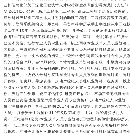
业和信息化部关于深化工程技术人才职称制度改革的指导意见》(人社部
发[2019]16号)关于助理工程师、工程师、高级工程师学历资历条件的，
可分别对应我省工程技术人才系列的助理工程师、工程师和高级工程师。
例如，取得系统架构设计师资格，具备本科学历或学士学位的从事工程技
术工作满10年可对应高级工程师职称，具备硕士学位的从事工程技术工
作满7年可对应高级工程师职称。经济(会计、审计、统计)领域：经济专
业技术资格、银行专业人员职业资格，以上两项专业技术人员职业资格，
其初级、中级资格分别对应我省经济专业人员系列的助理经济师、经济师
职称。会计专业技术资格的初级、中级资格分别对应我省会计专业人员系
列的助理会计师、会计师职称。审计专业技术资格的初级、中级资格分别
对应我省审计专业人员系列的助理审计师、审计师职称。统计专业技术资
格的初级、中级资格分别对应我省统计专业人员系列的助理统计师、统计
师职称。拍卖师、导游资格、房地产经纪人协理职业资格、税务师，以上
各项专业技术人员职业资格对应我省经济专业人员系列的助理经济师职
称。房地产估价师、资产评估师(注册资产评估师)、不动产登记代理专业
人员职业资格(土地登记代理专业人员职业资格)、房地产经纪人职业资
格、注册税务师、造价工程师(2017年及以前取得，且为工程经济类学历
人员)、注册安全工程师(2017年及以前取得，且为工程经济类学历人
员)、工程咨询(投资)专业技术人员职业资格(工程经济类和管理类学历人
员)，以上各项专业技术人员职业资格对应我省经济专业人员系列的经济
师职称。注册会计师对应我省会计专业人员系列的会计师职称或审计专业