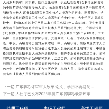
人员系列的审计师职称。医疗卫生领域：执业助理医师(含取得医师资格
的中医药师承和确有专长人员)、执业医师(含取得医师资格的中医药师承
和确有专长人员)分别对应我省卫生技术人员系列的医士、医师职称。护
士执业资格对应我省卫生技术人员系列的护士(中专、大专学历人员对应
护士)、护师(本科以上学历且从事护理工作满1年人员)职称。卫生专业技
术资格的初级资格对应我省卫生技术人员系列的药师(士)、护师或技师
(士)职称，中级资格对应我省卫生技术人员系列的主治(主管)医师、主管
药师、主管技师或主管护师职称。其他领域：社会工作者职业资格中的初
级、中级、高级资格分别对应我省初、中、高级职称。出版专业技术人员
职业资格的初级资格对应我省出版专业人员系列的助理编辑职称，中级资
格对应我省出版专业人员系列编辑职称。翻译专业资格的三级口译、笔译
翻译对应翻译系列的助理翻译职称，二级口译、笔译翻译对应翻译系列的
翻译职称。执业药师对应我省医药行业的主管药师或主管中药师职称(医
药行业生产和流通领域，不包含医疗卫生机构人员)。执业兽医资格对应
我省农业技术人员系列的助理兽医师职称。
上一篇:广东职称评审重大改革!论文、学历不再是硬门槛
下一篇:人社厅已发布2025年度广东省职称最新评审政策
助理工程师
中级工程师
高级工程师