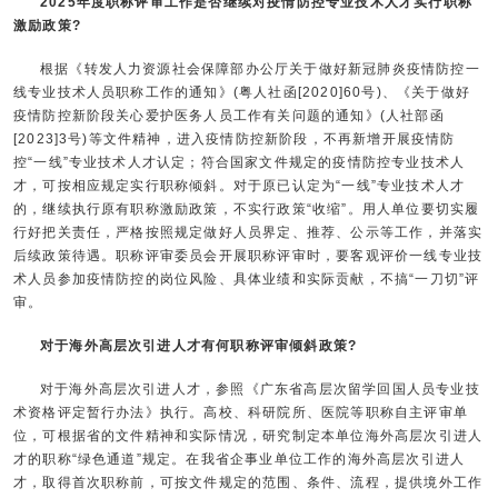
2025年度职称评审工作是否继续对疫情防控专业技术人才实行职称
激励政策?
根据《转发人力资源社会保障部办公厅关于做好新冠肺炎疫情防控一
线专业技术人员职称工作的通知》(粤人社函[2020]60号)、《关于做好
疫情防控新阶段关心爱护医务人员工作有关问题的通知》(人社部函
[2023]3号)等文件精神，进入疫情防控新阶段，不再新增开展疫情防
控“一线”专业技术人才认定；符合国家文件规定的疫情防控专业技术人
才，可按相应规定实行职称倾斜。对于原已认定为“一线”专业技术人才
的，继续执行原有职称激励政策，不实行政策“收缩”。用人单位要切实履
行好把关责任，严格按照规定做好人员界定、推荐、公示等工作，并落实
后续政策待遇。职称评审委员会开展职称评审时，要客观评价一线专业技
术人员参加疫情防控的岗位风险、具体业绩和实际贡献，不搞“一刀切”评
审。
对于海外高层次引进人才有何职称评审倾斜政策?
对于海外高层次引进人才，参照《广东省高层次留学回国人员专业技
术资格评定暂行办法》执行。高校、科研院所、医院等职称自主评审单
位，可根据省的文件精神和实际情况，研究制定本单位海外高层次引进人
才的职称“绿色通道”规定。在我省企事业单位工作的海外高层次引进人
才，取得首次职称前，可按文件规定的范围、条件、流程，提供境外工作