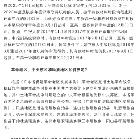
自2025年1月1日起算，至副高级职称评审年度的12月31日止。对于
2020年度及以前年度评审取得职称的人员，鉴于有效材料时段均截止到
评审年度的8月31日，为做好衔接过渡，申报高一级职称时有效材料时段
从本级职称评审年度的9月1日起算，至高一级职称评审年度的12月31日
止。例如，申报人在2017年11月通过2017年度职称评审取得中级职
称，申报副高级职称时，有效材料时段自2017年9月1日起算，至高一级
职称评审年度的12月31日止。同等条件下，如申报人中级职称是2018年
3月通过2017年度职称评审取得的，其有效材料时段仍从2017年9月1日
起算，至高一级职称评审年度的12月31日止。
革命老区、中央苏区和民族地区如何界定?
根据《广东省促进革命老区发展条例》,革命老区是指土地革命战争、
抗日战争和解放战争时期在中国共产党领导下建立和发展起来的革命根据
地，其中土地革命战争时期建立的中央革命根据地为原中央苏区。本省革
命老区名录由省人民政府确定并公布。根据《广东省促进民族地区发展条
例》，民族地区是指连南瑶族自治县、连山壮族瑶族自治县、乳源瑶族自
治县，始兴县深渡水瑶族乡、东源县漳溪畲族乡、龙门县蓝天瑶族乡、怀
集县下帅壮族瑶族乡、连州市瑶安瑶族乡和三水瑶族乡、阳山县秤架瑶族
乡。