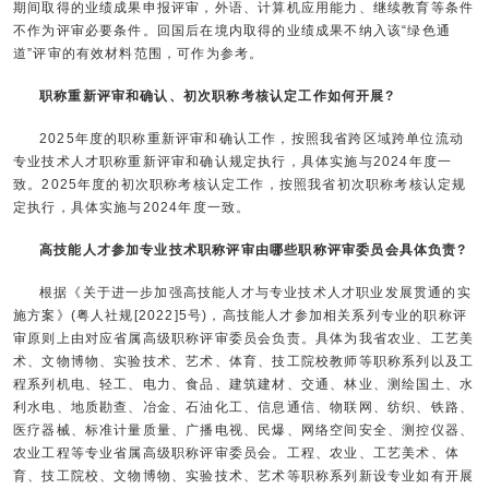
期间取得的业绩成果申报评审，外语、计算机应用能力、继续教育等条件
不作为评审必要条件。回国后在境内取得的业绩成果不纳入该“绿色通
道”评审的有效材料范围，可作为参考。
职称重新评审和确认、初次职称考核认定工作如何开展?
2025年度的职称重新评审和确认工作，按照我省跨区域跨单位流动
专业技术人才职称重新评审和确认规定执行，具体实施与2024年度一
致。2025年度的初次职称考核认定工作，按照我省初次职称考核认定规
定执行，具体实施与2024年度一致。
高技能人才参加专业技术职称评审由哪些职称评审委员会具体负责?
根据《关于进一步加强高技能人才与专业技术人才职业发展贯通的实
施方案》(粤人社规[2022]5号)，高技能人才参加相关系列专业的职称评
审原则上由对应省属高级职称评审委员会负责。具体为我省农业、工艺美
术、文物博物、实验技术、艺术、体育、技工院校教师等职称系列以及工
程系列机电、轻工、电力、食品、建筑建材、交通、林业、测绘国土、水
利水电、地质勘查、冶金、石油化工、信息通信、物联网、纺织、铁路、
医疗器械、标准计量质量、广播电视、民爆、网络空间安全、测控仪器、
农业工程等专业省属高级职称评审委员会。工程、农业、工艺美术、体
育、技工院校、文物博物、实验技术、艺术等职称系列新设专业如有开展