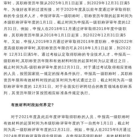
审时，其职称资历年限从2025年1月1日起算，到2029年12月31日满5
年。为做好改革的过渡衔接，对于2020年度及以前年度通过评审取得职
称的专业技术人才，申报评审高一级职称时，职称资历年限的起算时间为
本级职称评审年度的1月1日，截止时间为申报高一级职称评审年度的12
月31日。例如，申报人在2018年11月通过评审取得2018年度中级职
称，其职称资历年限从2018年1月1日起算，到2022年12月31日满5
年。又如，申报人2019年3月通过评审取得2018年度职称，申报2022年
度高级职称评审时,其职称资历年限仍可从2018年1月1日起算，到2022
年 12月31日满5年。通过考核认定取得职称的专业技术人才，申报高一
级职称时,其职称资历年限和有效材料时段的起算时间为认定通过之日，
截止时间为高-级职称评审年度的12月31日。对于通过考试取得相应资格
的人员，按照国家统一规定的报考条件执行。申报高一级职称时，其职称
资历年限和有效材料时段的起算时间为考试通过之日，截止时间为高一级
职称评审年度的 12月31日。对于全面实行评聘结合的教育领域各职称系
列，其资历年限计算按照相应标准条件规定执行。
有效材料时段如何界定?
对于2021年度及此后年度评审取得职称的人员，申报高一级职称时
有效材料的起算时间为本级职称评审年度的下一自然年1月1日，截止时
间为高一级职称评审年度的12月31日。例如，申报人在2025年6月通过
2024年度职称评审取得中级职称，在申报副高级职称时，有效材料时段