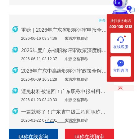
更多>>
拨打服务电话
400-108-8318
2026年职称评审在即：社保、继续教育、业绩材料准备要点
重磅｜2026年广东省职称评审申报全流程指南
2026-06-16 09:34:36
来源:空格职称
2026-01-2
在线客服
广东助理工程师怎么评？最新申报指南来了！
2026年度广东省职称评审政策深度解析：申报条件、时间规划与避坑指南
2026-06-11 03:12:37
来源:空格职称
2026-01-2
立即咨询
必看！广东职称评审继续教育逾期不补，直接影响评审通过
2026年广东中高级职称评审政策全解析：条件、流程与实操指南
2026-06-09 10:31:28
来源:空格职称
2026-01-1
广东职称申报注意：这些细节错了，材料直接被退回！
避免材料被退回！广东职称申报材料指南（2026最新版）
2026-01-23 03:40:33
来源:空格职称
2026-01-1
广东职称评审申报即将开始！申报流程速看！
一篇就够了！广东省中级工程师职称评定需要准备哪些材料？
2026-01-22 07:42:01
来源:空格职称
2026-01-1
职称在线咨询
职称在线预审