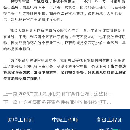
职称评审是一个慢过程，步骤非常繁杂，一环扣一环，每一环都可能
会出差错
，而且职称评审一年只有一次机会，因此只要出任何一点差错都
得再等一年才能继续申报。如果多次评审未通过，很容易就让人灰心丧
气，对职称评审产生消极排斥心理。
建议大家如果对职称评审的经验实在不足，参加了多次评审都还是没
有通过，不明白到底哪个环节出了问题，千万不要灰心！也不要放弃评职
称，因为只要你还在这个行业工作，评职称就是必不可少的一道环节，早
晚都是要申报的。
为了提高职称评审的成功率，我们可以寻找专业机构的帮助！空格建
工长期接洽全国职称评审业务，提供职称评审申报一条龙服务！
指导你选
择职称评审方式，准备申报材料，如何报名等等，赶紧联系空格建工职称
专业老师免费咨询吧
！
上一篇:2026广东工程师职称评审条件公布，这些材料提前准备
下一篇:广东初级职称评审条件有哪些？最好按照正确评审流程走！
助理工程师
中级工程师
高级工程师