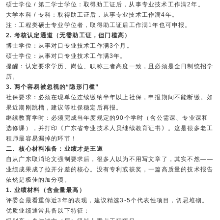
硕士学位 / 第二学士学位：取得助工证后，从事专业技术工作满2年。
大学本科 / 专科：取得助工证后，从事专业技术工作满4年。
注：工程类硕士专业学位者，取得助工证后工作满1年也可申报。
2. 考核认定通道（无需助工证，但门槛高）
博士学位：从事对口专业技术工作满3个月。
硕士学位：从事对口专业技术工作满3年。
提醒：认定要求学历、岗位、职称三者高度一致，且必须是全日制统招学
历。
3. 两个容易被忽视的“隐形门槛”
社保要求：必须在现单位连续缴纳半年以上社保，申报期间不能断缴。如
果近期刚跳槽，建议等社保稳定后再报。
继续教育学时：必须完成当年度规定的90个学时（含公需课、专业课和
选修课），并打印《广东省专业技术人员继续教育证书》。这是很多老工
程师最容易漏掉的环节！
二、核心材料准备：业绩才是王道
自从广东取消论文强制要求后，很多人以为不用写文章了，其实不然——
业绩成果成了拉开分差的核心。没有专利或获奖，一篇高质量的技术报告
依然是极佳的加分项。
1. 业绩材料（含金量最高）
评委会最看重你近3年的表现，建议精选3-5个代表性项目，切忌堆砌。
优质业绩通常具备以下特征：