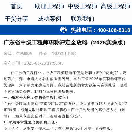
首页
助理工程师
中级工程师
高级工程师
干货分享
成功案例
联系我们
热线电话：400-108-8318
广东省中级工程师职称评定全攻略（2026实操版）
来源：空格职称
作者：空格建工职称
发布时间：2026-05-28 17:50:45
在广东的工程行业，中级工程师职称不仅是升职加薪的“硬通货”，更
是落户广深、申请人才补贴的重要筹码。当前正值2026年度职称评审的
关键期，为了帮大家少走弯路，我结合最新的官方政策与实操经验，整理
了这份涵盖条件、材料与流程的避坑指南。
一、先对号入座：你符合申报门槛吗？
广东中级职称主要有“评审”和“认定”两条路。绝大多数在职人员走的是“评
审”通道，必须先取得助理工程师职称；而全日制统招的高学历人才（硕
博），如果专业完全对口，有机会直接“认定”。
1. 常规评审通道（需有助工证）
博士学位：从事专业技术工作，在职在岗满6个月即可直接申报。