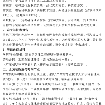
级别高：参与过市（厅）级以上重点工程项目。
有荣誉：获得过行业权威奖项（如优秀工程奖、科技进步奖）。
有实效：在项目中解决了关键技术难题，并能提供量化数据（如节约成本
XX万元、提升效率XX%）。
避坑提示：一定要确保证明材料（如验收报告、设计图纸、施工方案）上
有你的亲笔签名和单位公章，无法体现个人贡献的材料会被视为无效。
2. 论文与技术报告
虽然不再强制发表论文，但如果你没有专利或标准编制经历，强烈建议准
备1篇3000字左右的专业技术报告或论文。内容要紧贴工作实际，最好能
附上查重报告和期刊合法性查询截图，避免被误判为“突击材料”。
3. 基础佐证材料
学历/学位证书、现有的助理工程师职称证书及聘书。
劳动合同、近期免冠证件照（需与系统上传一致）。
《广东省职称评审表》及《评前公示情况表》（需单位盖章）。
三、全流程拆解与时间节点
广东的职称申报全面实行线上化，依托“广东省专业技术人才职称管理系
统”进行。以下是2026年度的大致时间轴，请务必设好闹钟：
网上申报（1月-3月）：登录系统填写基础信息，上传所有电子附件。相
关部门会进行初审，主要核查年限、学时等硬性指标。若被驳回，务必根
据反馈意见修改后重新提交。
提交纸质材料（2月-3月）：网上预审通过后，下载并打印《评审申报
表》，签字盖章后按属地管理原则报送至当地评委会。注意，必须加盖具