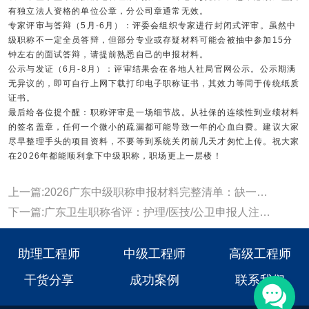
有独立法人资格的单位公章，分公司章通常无效。
专家评审与答辩（5月-6月）：评委会组织专家进行封闭式评审。虽然中
级职称不一定全员答辩，但部分专业或存疑材料可能会被抽中参加15分
钟左右的面试答辩，请提前熟悉自己的申报材料。
公示与发证（6月-8月）：评审结果会在各地人社局官网公示。公示期满
无异议的，即可自行上网下载打印电子职称证书，其效力等同于传统纸质
证书。
最后给各位提个醒：职称评审是一场细节战。从社保的连续性到业绩材料
的签名盖章，任何一个微小的疏漏都可能导致一年的心血白费。建议大家
尽早整理手头的项目资料，不要等到系统关闭前几天才匆忙上传。祝大家
在2026年都能顺利拿下中级职称，职场更上一层楼！
上一篇:2026广东中级职称申报材料完整清单：缺一项都可能被退回!
下一篇:广东卫生职称省评：护理/医技/公卫申报人注意！你们的“业绩误区”最致命
助理工程师
中级工程师
高级工程师
干货分享
成功案例
联系我们