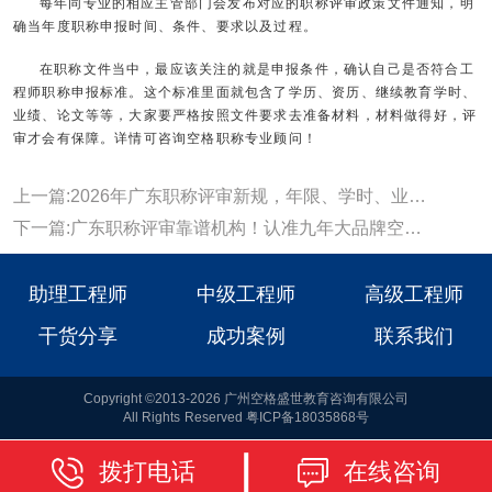
每年同专业的相应主管部门会发布对应的职称评审政策文件通知，明
确当年度职称申报时间、条件、要求以及过程。
在职称文件当中，最应该关注的就是申报条件，确认自己是否符合工
程师职称申报标准。这个标准里面就包含了学历、资历、继续教育学时、
业绩、论文等等，大家要严格按照文件要求去准备材料，材料做得好，评
审才会有保障。详情可咨询空格职称专业顾问！
上一篇:2026年广东职称评审新规，年限、学时、业绩论文全面调整~
下一篇:广东职称评审靠谱机构！认准九年大品牌空格教育！
助理工程师
中级工程师
高级工程师
干货分享
成功案例
联系我们
Copyright ©2013-2026 广州空格盛世教育咨询有限公司
All Rights Reserved 粤ICP备18035868号
拨打电话
在线咨询