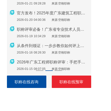
2026-01-21 09:28:28
来源:空格职称
2026-01-1
2026年度广东省职称评审政策深度解析：申报条件、时间规划与避坑指南
官方发布！2025年度广东建筑工程职称评审通知要点全解读
2026-01-20 04:00:36
来源:空格职称
2026-01-1
2026年广东中高级职称评审政策全解析：条件、流程与实操指南
职称评审必备！广东省专业技术人员继续教育学时要求（2026年）
2026-01-19 10:34:29
来源:空格职称
2026-01-0
避免材料被退回！广东职称申报材料指南（2026最新版）
从条件到领证：一步步教你如何评上广东省助理工程师
2026-01-16 08:26:30
来源:空格职称
2026-01-0
一篇就够了！广东省中级工程师职称评定需要准备哪些材料？
2026年广东工程师职称评审：手把手教你准备申报材料
2026-01-15 08:07:05
来源:空格职称
2026-01-0
职称在线咨询
职称在线预审