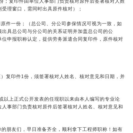
1份；复印件由单位人事部门负责核对原件后签署核对人姓
2026-06-16 09:34:36
来源:空格职称
到受理窗口，需同时出具原件核对）；
明原件一份；（总公司、分公司参保情况可视为一致，如
2026-06-11 03:12:37
来源:空格职称
须出具总公司与分公司的关系证明并加盖总公司的公
单位申报职称认定，提供劳务派遣合同复印件，原件核对
2026-06-09 10:31:28
来源:空格职称
2026-01-23 03:40:33
来源:空格职称
证）复印件1份，须签署核对人姓名、核对意见和日期，并
2026-01-22 07:42:01
来源:空格职称
级或以上正式公开发表的任现职以来由本人编写的专业论
位人事部门负责核对原件后签署核对人姓名、核对意见和
称的朋友们，早日准备齐全，顺利拿下工程师职称！如有