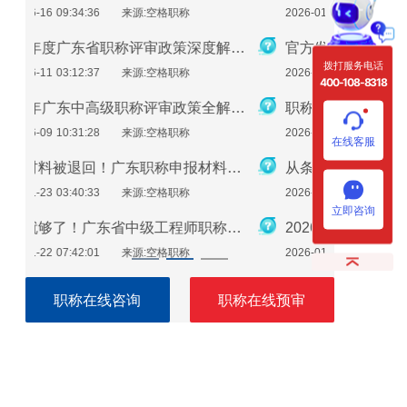
2026-01-21 09:28:28
来源:空格职称
2026-01-1
2026年度广东省职称评审政策深度解析：申报条件、时间规划与避坑指南
官方发布！2025年度广东建筑工程职称评审通知要点全解读
拨打服务电话
2026-01-20 04:00:36
来源:空格职称
2026-01-1
400-108-8318
2026年广东中高级职称评审政策全解析：条件、流程与实操指南
职称评审必备！广东省专业技术人员继续教育学时要求（2026年）
2026-01-19 10:34:29
来源:空格职称
2026-01-0
在线客服
避免材料被退回！广东职称申报材料指南（2026最新版）
从条件到领证：一步步教你如何评上广东省助理工程师
2026-01-16 08:26:30
来源:空格职称
2026-01-0
立即咨询
一篇就够了！广东省中级工程师职称评定需要准备哪些材料？
2026年广东工程师职称评审：手把手教你准备申报材料
2026-01-15 08:07:05
来源:空格职称
2026-01-0
职称在线咨询
职称在线预审