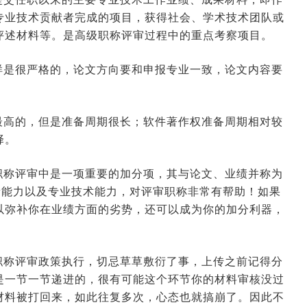
2026-06-16 09:34:36
来源:空格职称
专业技术贡献者完成的项目，获得社会、学术技术团队或
评述材料等。是高级职称评审过程中的重点考察项目。
2026-06-11 03:12:37
来源:空格职称
样是很严格的，论文方向要和申报专业一致，论文内容要
。
2026-06-09 10:31:28
来源:空格职称
最高的，但是准备周期很长；软件著作权准备周期相对较
择。
2026-01-23 03:40:33
来源:空格职称
职称评审中是一项重要的加分项，其与论文、业绩并称为
新能力以及专业技术能力，对评审职称非常有帮助！如果
2026-01-22 07:42:01
来源:空格职称
以弥补你在业绩方面的劣势，还可以成为你的加分利器，
职称评审政策执行，切忌草草敷衍了事，上传之前记得分
是一节一节递进的，很有可能这个环节你的材料审核没过
材料被打回来，如此往复多次，心态也就搞崩了。因此不