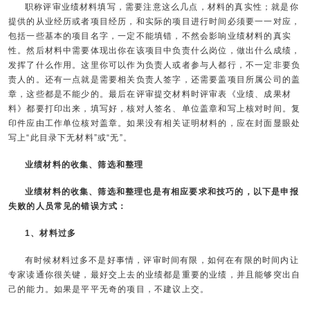
职称评审业绩材料填写，需要注意这么几点，材料的真实性；就是你
提供的从业经历或者项目经历，和实际的项目进行时间必须要一一对应，
包括一些基本的项目名字，一定不能填错，不然会影响业绩材料的真实
性。然后材料中需要体现出你在该项目中负责什么岗位，做出什么成绩，
发挥了什么作用。这里你可以作为负责人或者参与人都行，不一定非要负
责人的。还有一点就是需要相关负责人签字，还需要盖项目所属公司的盖
章，这些都是不能少的。最后在评审提交材料时评审表《业绩、成果材
料》都要打印出来，填写好，核对人签名、单位盖章和写上核对时间。复
印件应由工作单位核对盖章。如果没有相关证明材料的，应在封面显眼处
写上“此目录下无材料”或“无”。
业绩材料的收集、筛选和整理
业绩材料的收集、筛选和整理也是有相应要求和技巧的，以下是申报
失败的人员常见的错误方式：
1、材料过多
有时候材料过多不是好事情，评审时间有限，如何在有限的时间内让
专家读通你很关键，最好交上去的业绩都是重要的业绩，并且能够突出自
己的能力。如果是平平无奇的项目，不建议上交。