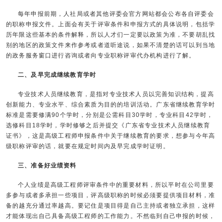
每年申报前期，人社局或者其他评委会官方网站都会公布各自评委会
的职称申报文件。上面会有关于评审条件和申报方式的具体说明，包括学
历年限这些基本的条件解释，所以人才们一定要以政策为准，不要胡乱找
别的地区的政策文件来作参考或者道听途说，如果不清楚的话可以到当地
的政务服务窗口进行咨询或者向专业职称评审代办机构进行了解。
二、及早完成继续教育学时
专业技术人员继续教育，是指对专业技术人员以完善知识结构，提高
创新能力、专业水平、综合素质为目的的培训活动。广东省继续教育学时
标准是需要修满90个学时，分别是公需科目30学时，专业科目42学时，
选修科目18学时，学时修够之后并提交《广东省专业技术人员继续教育
证书》，这是高级工程师申报条件中关于继续教育的要求，想参与今年高
级职称评审的话，就要在规定时间内及早完成学时证明。
三、准备好业绩资料
个人业绩是高级工程师评审条件中的重要材料，所以平时在公司里要
多参与或者多承担一些项目，评高级职称的时候必须要提供项目材料，准
备的越充分通过率越高。要记住是项目得是自己主持或者独立承担，这样
才能体现出自己具备高级工程师的工作能力。不然临到自己申报的时候，