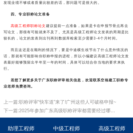
发现业绩不够或者质量比较差的话，那问题可是很大的。
四、专业职称论文准备
高级工程师职称论文
建议提前一点准备，如果是卡在申报节骨点再去
写论文，那很有可能就来不及了。尤其是高级工程师论文发表的周期是比
较长的，论文的发表到出刊再到数据库检索至少需要3-4个月时间。
而且这还是在顺利的情况下，要是中途横生枝节出了什么意外情况的
话，那就有可能影响你职称申报的进程，所以小编建议高级工程师论文发
表最好能够预留出半年至一年的时间，具体可以结合你当地的要求来执
行。
若想了解更多关于广东职称评审相关信息，欢迎联系空格建工职称专
业老师免费咨询。
上一篇:职称评审“快车道”来了!广州这些人可破格申报~
下一篇:2025年参加广东高级职称评审都需要经过哪些基本流程!
助理工程师
中级工程师
高级工程师