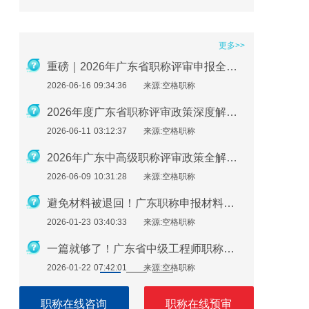
更多>>
2026年职称评审在即：社保、继续教育、业绩材料准备要点
重磅｜2026年广东省职称评审申报全流程指南
2026-06-16 09:34:36
来源:空格职称
2026-01-2
广东助理工程师怎么评？最新申报指南来了！
2026年度广东省职称评审政策深度解析：申报条件、时间规划与避坑指南
2026-06-11 03:12:37
来源:空格职称
2026-01-2
必看！广东职称评审继续教育逾期不补，直接影响评审通过
2026年广东中高级职称评审政策全解析：条件、流程与实操指南
2026-06-09 10:31:28
来源:空格职称
2026-01-1
广东职称申报注意：这些细节错了，材料直接被退回！
避免材料被退回！广东职称申报材料指南（2026最新版）
2026-01-23 03:40:33
来源:空格职称
2026-01-1
广东职称评审申报即将开始！申报流程速看！
一篇就够了！广东省中级工程师职称评定需要准备哪些材料？
2026-01-22 07:42:01
来源:空格职称
2026-01-1
职称在线咨询
职称在线预审