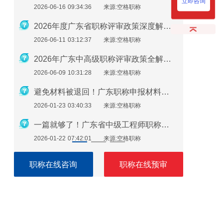
立即咨询
2026-01-21 09:28:28
来源:空格职称
2026-01-1
2026年度广东省职称评审政策深度解析：申报条件、时间规划与避坑指南
官方发布！2025年度广东建筑工程职称评审通知要点全解读
2026-01-20 04:00:36
来源:空格职称
2026-01-1
2026年广东中高级职称评审政策全解析：条件、流程与实操指南
职称评审必备！广东省专业技术人员继续教育学时要求（2026年）
2026-01-19 10:34:29
来源:空格职称
2026-01-0
避免材料被退回！广东职称申报材料指南（2026最新版）
从条件到领证：一步步教你如何评上广东省助理工程师
2026-01-16 08:26:30
来源:空格职称
2026-01-0
一篇就够了！广东省中级工程师职称评定需要准备哪些材料？
2026年广东工程师职称评审：手把手教你准备申报材料
2026-01-15 08:07:05
来源:空格职称
2026-01-0
职称在线咨询
职称在线预审