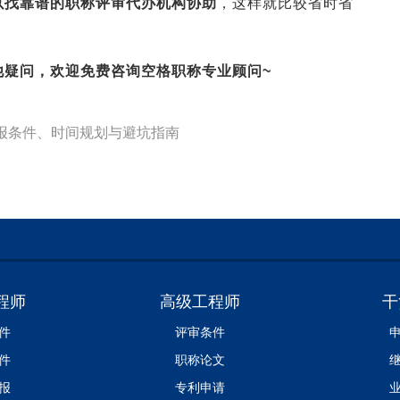
以找
靠谱的职称评审代办机构
协助
，这样就比较省时省
他疑问，欢迎免费咨询空格职称专业顾问~
申报条件、时间规划与避坑指南
程师
高级工程师
干
件
评审条件
件
职称论文
报
专利申请