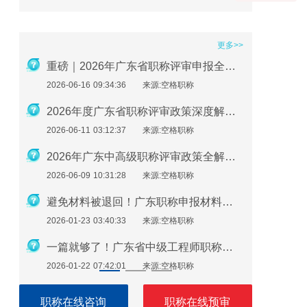
更多>>
2026年职称评审在即：社保、继续教育、业绩材料准备要点
重磅｜2026年广东省职称评审申报全流程指南
2026-06-16 09:34:36
来源:空格职称
2026-01-2
广东助理工程师怎么评？最新申报指南来了！
2026年度广东省职称评审政策深度解析：申报条件、时间规划与避坑指南
2026-06-11 03:12:37
来源:空格职称
2026-01-2
必看！广东职称评审继续教育逾期不补，直接影响评审通过
2026年广东中高级职称评审政策全解析：条件、流程与实操指南
2026-06-09 10:31:28
来源:空格职称
2026-01-1
广东职称申报注意：这些细节错了，材料直接被退回！
避免材料被退回！广东职称申报材料指南（2026最新版）
2026-01-23 03:40:33
来源:空格职称
2026-01-1
广东职称评审申报即将开始！申报流程速看！
一篇就够了！广东省中级工程师职称评定需要准备哪些材料？
2026-01-22 07:42:01
来源:空格职称
2026-01-1
职称在线咨询
职称在线预审