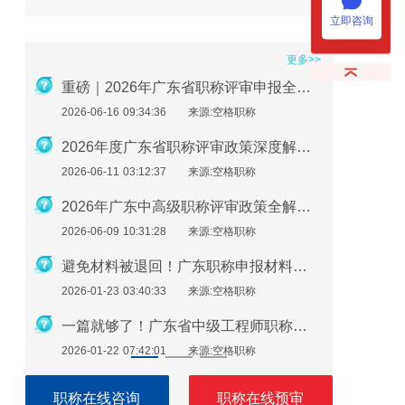
立即咨询
更多>>
2026年职称评审在即：社保、继续教育、业绩材料准备要点
重磅｜2026年广东省职称评审申报全流程指南
2026-06-16 09:34:36
来源:空格职称
2026-01-2
广东助理工程师怎么评？最新申报指南来了！
2026年度广东省职称评审政策深度解析：申报条件、时间规划与避坑指南
2026-06-11 03:12:37
来源:空格职称
2026-01-2
必看！广东职称评审继续教育逾期不补，直接影响评审通过
2026年广东中高级职称评审政策全解析：条件、流程与实操指南
2026-06-09 10:31:28
来源:空格职称
2026-01-1
广东职称申报注意：这些细节错了，材料直接被退回！
避免材料被退回！广东职称申报材料指南（2026最新版）
2026-01-23 03:40:33
来源:空格职称
2026-01-1
广东职称评审申报即将开始！申报流程速看！
一篇就够了！广东省中级工程师职称评定需要准备哪些材料？
2026-01-22 07:42:01
来源:空格职称
2026-01-1
职称在线咨询
职称在线预审