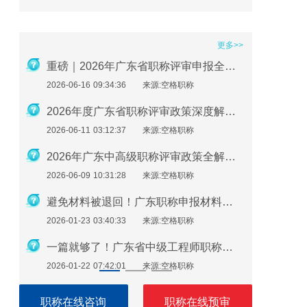
更多>>
2026年职称评审在即：社保、继续教育、业绩材料准备要点
重磅｜2026年广东省职称评审申报全流程指南
2026-06-16 09:34:36
来源:空格职称
2026-01-2
广东助理工程师怎么评？最新申报指南来了！
2026年度广东省职称评审政策深度解析：申报条件、时间规划与避坑指南
2026-06-11 03:12:37
来源:空格职称
2026-01-2
必看！广东职称评审继续教育逾期不补，直接影响评审通过
2026年广东中高级职称评审政策全解析：条件、流程与实操指南
2026-06-09 10:31:28
来源:空格职称
2026-01-1
广东职称申报注意：这些细节错了，材料直接被退回！
避免材料被退回！广东职称申报材料指南（2026最新版）
2026-01-23 03:40:33
来源:空格职称
2026-01-1
广东职称评审申报即将开始！申报流程速看！
一篇就够了！广东省中级工程师职称评定需要准备哪些材料？
2026-01-22 07:42:01
来源:空格职称
2026-01-1
职称在线咨询
职称在线预审