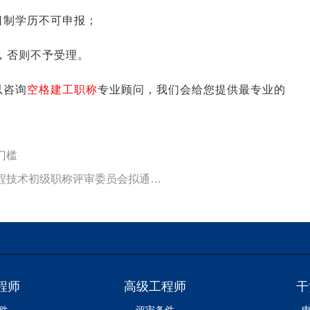
日制学历不可申报；
，否则不予受理。
以咨询
空格建工职称
专业顾问，我们会给您提供最专业的
门槛
下一篇:【评审公示】2024年度佛山市高明区轻工工程技术初级职称评审委员会拟通过人员的公示
程师
高级工程师
干