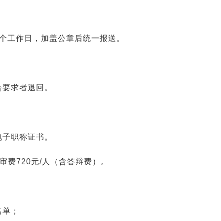
5个工作日，加盖公章后统一报送。
合要求者退回。
电子职称证书。
审费720元/人（含答辩费）。
名单；