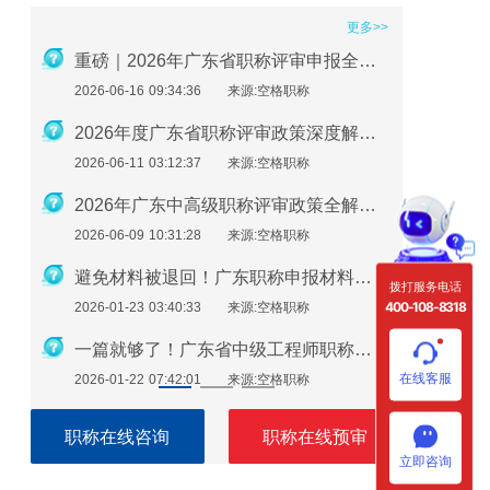
更多>>
2026年职称评审在即：社保、继续教育、业绩材料准备要点
重磅｜2026年广东省职称评审申报全流程指南
2026-06-16 09:34:36
来源:空格职称
2026-01-2
广东助理工程师怎么评？最新申报指南来了！
2026年度广东省职称评审政策深度解析：申报条件、时间规划与避坑指南
2026-06-11 03:12:37
来源:空格职称
2026-01-2
必看！广东职称评审继续教育逾期不补，直接影响评审通过
2026年广东中高级职称评审政策全解析：条件、流程与实操指南
2026-06-09 10:31:28
来源:空格职称
2026-01-1
广东职称申报注意：这些细节错了，材料直接被退回！
避免材料被退回！广东职称申报材料指南（2026最新版）
拨打服务电话
400-108-8318
2026-01-23 03:40:33
来源:空格职称
2026-01-1
广东职称评审申报即将开始！申报流程速看！
一篇就够了！广东省中级工程师职称评定需要准备哪些材料？
在线客服
2026-01-22 07:42:01
来源:空格职称
2026-01-1
职称在线咨询
职称在线预审
立即咨询