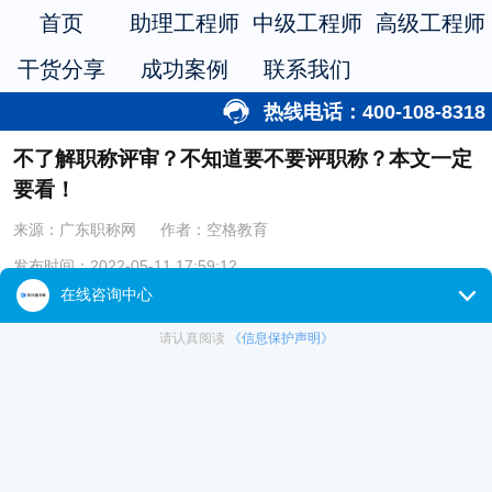
首页
助理工程师
中级工程师
高级工程师
干货分享
成功案例
联系我们
热线电话：400-108-8318
不了解职称评审？不知道要不要评职称？本文一定
要看！
来源：广东职称网
作者：空格教育
发布时间：2022-05-11 17:59:12
专业技术人员基本上都会选择评职称，可是对于一些刚进入行业发展
的小白来说的话，其实是不太清楚和了解职称评审的，也不知道自己要不
要评职称。如果你也有这个疑问的话，那就先来看一看！
（1）职称评审是什么？
职称评审是按照评审标准和程序，对专业技术人才品德、能力、业绩
的评议和认定。职称评审结果是专业技术人才聘用、考核、晋升等的重要
依据。