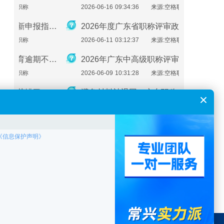
2026-06-16 09:34:36
来源:空格职称
2026-01-2
广东助理工程师怎么评？最新申报指南来了！
2026年度广东省职称评审政策深度解析：申报条件、时间规划与避坑指南
2026-06-11 03:12:37
来源:空格职称
2026-01-2
必看！广东职称评审继续教育逾期不补，直接影响评审通过
2026年广东中高级职称评审政策全解析：条件、流程与实操指南
2026-06-09 10:31:28
来源:空格职称
2026-01-1
广东职称申报注意：这些细节错了，材料直接被退回！
避免材料被退回！广东职称申报材料指南（2026最新版）
2026-01-23 03:40:33
来源:空格职称
2026-01-1
广东职称评审申报即将开始！申报流程速看！
一篇就够了！广东省中级工程师职称评定需要准备哪些材料？
2026-01-22 07:42:01
来源:空格职称
2026-01-1
职称在线咨询
职称在线预审