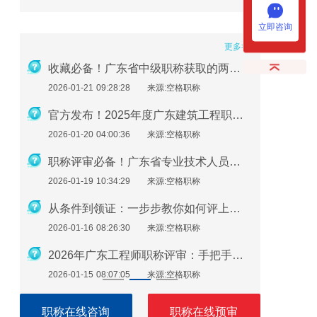
立即咨询
更多>>
重磅｜2026年广东省职称评审申报全流程指南
收藏必备！广东省中级职称获取的两种方式及详细条件（2026版）
2026-01-21 09:28:28
来源:空格职称
2026-01-1
2026年度广东省职称评审政策深度解析：申报条件、时间规划与避坑指南
官方发布！2025年度广东建筑工程职称评审通知要点全解读
2026-01-20 04:00:36
来源:空格职称
2026-01-1
2026年广东中高级职称评审政策全解析：条件、流程与实操指南
职称评审必备！广东省专业技术人员继续教育学时要求（2026年）
2026-01-19 10:34:29
来源:空格职称
2026-01-0
避免材料被退回！广东职称申报材料指南（2026最新版）
从条件到领证：一步步教你如何评上广东省助理工程师
2026-01-16 08:26:30
来源:空格职称
2026-01-0
一篇就够了！广东省中级工程师职称评定需要准备哪些材料？
2026年广东工程师职称评审：手把手教你准备申报材料
2026-01-15 08:07:05
来源:空格职称
2026-01-0
职称在线咨询
职称在线预审