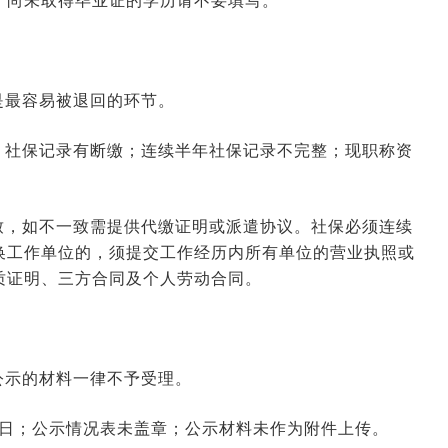
，尚未取得毕业证的学历请不要填写。
是最容易被退回的环节。
2026-06-16 09:34:36
来源:空格职称
；社保记录有断缴；连续半年社保记录不完整；现职称资
2026-06-11 03:12:37
来源:空格职称
致，如不一致需提供代缴证明或派遣协议。社保必须连续
换工作单位的，须提交工作经历内所有单位的营业执照或
2026-06-09 10:31:28
来源:空格职称
质证明、三方合同及个人劳动合同。
2026-01-23 03:40:33
来源:空格职称
公示的材料一律不予受理。
2026-01-22 07:42:01
来源:空格职称
作日；公示情况表未盖章；公示材料未作为附件上传。