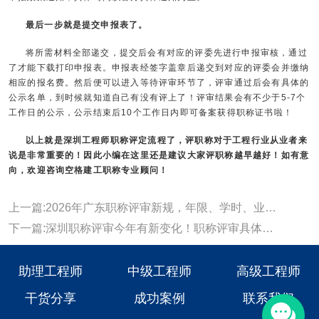
最后一步就是提交申报表了。
将所需材料全部递交，提交后会有对应的评委先进行申报审核，通过
了才能下载打印申报表。申报表经签字盖章后递交到对应的评委会并缴纳
相应的报名费。然后便可以进入等待评审环节了，评审通过后会有具体的
公示名单，到时候就知道自己有没有评上了！评审结果会有不少于5-7个
工作日的公示，公示结束后10个工作日内即可备案获得职称证书啦！
以上就是深圳工程师职称评定流程了，评职称对于工程行业从业者来
说是非常重要的！因此小编在这里还是建议大家评职称越早越好！如有意
向，欢迎咨询
空格建工职称
专业顾问！
上一篇:2026年广东职称评审新规，年限、学时、业绩论文全面调整~
下一篇:深圳职称评审今年有新变化！职称评审具体的流程有哪些呢？
助理工程师
中级工程师
高级工程师
干货分享
成功案例
联系我们