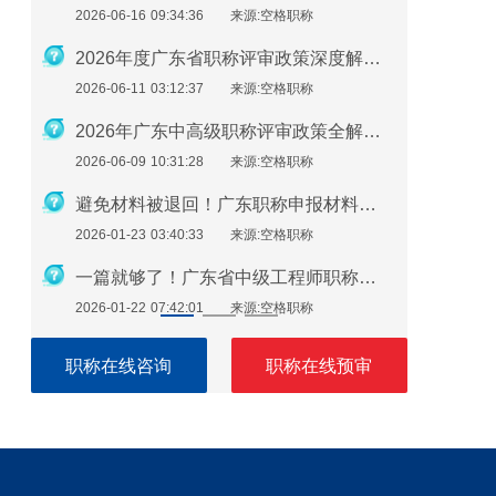
2026-06-16 09:34:36
来源:空格职称
2026-01-2
广东助理工程师怎么评？最新申报指南来了！
2026年度广东省职称评审政策深度解析：申报条件、时间规划与避坑指南
2026-06-11 03:12:37
来源:空格职称
2026-01-2
必看！广东职称评审继续教育逾期不补，直接影响评审通过
2026年广东中高级职称评审政策全解析：条件、流程与实操指南
2026-06-09 10:31:28
来源:空格职称
2026-01-1
广东职称申报注意：这些细节错了，材料直接被退回！
避免材料被退回！广东职称申报材料指南（2026最新版）
2026-01-23 03:40:33
来源:空格职称
2026-01-1
广东职称评审申报即将开始！申报流程速看！
一篇就够了！广东省中级工程师职称评定需要准备哪些材料？
2026-01-22 07:42:01
来源:空格职称
2026-01-1
职称在线咨询
职称在线预审