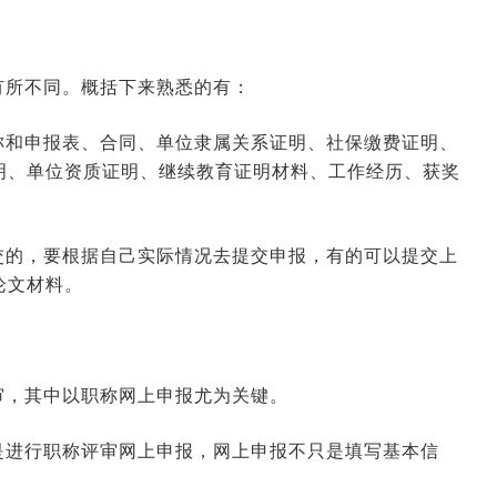
有所不同。概括下来熟悉的有：
2026-06-16 09:34:36
来源:空格职称
称和申报表、合同、单位隶属关系证明、社保缴费证明、
明、单位资质证明、继续教育证明材料、工作经历、获奖
。
2026-06-11 03:12:37
来源:空格职称
交的，要根据自己实际情况去提交申报，有的可以提交上
论文材料。
2026-06-09 10:31:28
来源:空格职称
2026-01-23 03:40:33
来源:空格职称
审，其中以职称网上申报尤为关键。
2026-01-22 07:42:01
来源:空格职称
是进行职称评审网上申报，网上申报不只是填写基本信