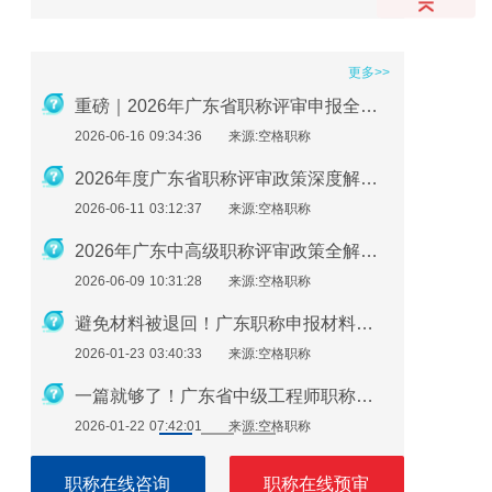
更多>>
2026年职称评审在即：社保、继续教育、业绩材料准备要点
重磅｜2026年广东省职称评审申报全流程指南
2026-06-16 09:34:36
来源:空格职称
2026-01-2
广东助理工程师怎么评？最新申报指南来了！
2026年度广东省职称评审政策深度解析：申报条件、时间规划与避坑指南
2026-06-11 03:12:37
来源:空格职称
2026-01-2
必看！广东职称评审继续教育逾期不补，直接影响评审通过
2026年广东中高级职称评审政策全解析：条件、流程与实操指南
2026-06-09 10:31:28
来源:空格职称
2026-01-1
广东职称申报注意：这些细节错了，材料直接被退回！
避免材料被退回！广东职称申报材料指南（2026最新版）
2026-01-23 03:40:33
来源:空格职称
2026-01-1
广东职称评审申报即将开始！申报流程速看！
一篇就够了！广东省中级工程师职称评定需要准备哪些材料？
2026-01-22 07:42:01
来源:空格职称
2026-01-1
职称在线咨询
职称在线预审