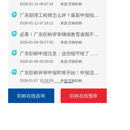
2026-01-14 09:07:16
来源:空格职称
2026-06-1
官方发布！2025年度广东建筑工程职称评审通知要点全解读
广东助理工程师怎么评？最新申报指南来了！
2026-01-12 07:16:12
来源:空格职称
2026-06-1
职称评审必备！广东省专业技术人员继续教育学时要求（2026年）
必看！广东职称评审继续教育逾期不补，直接影响评审通过
2026-01-09 08:27:05
来源:空格职称
2026-06-0
从条件到领证：一步步教你如何评上广东省助理工程师
广东职称申报注意：这些细节错了，材料直接被退回！
2026-01-08 09:30:02
来源:空格职称
2026-01-2
2026年广东工程师职称评审：手把手教你准备申报材料
广东职称评审申报即将开始！申报流程速看！
2026-01-07 10:28:59
来源:空格职称
2026-01-2
职称在线咨询
职称在线预审