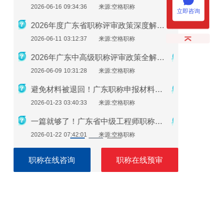
2026-01-21 09:28:28
来源:空格职称
2026-01-1
立即咨询
2026年度广东省职称评审政策深度解析：申报条件、时间规划与避坑指南
官方发布！2025年度广东建筑工程职称评审通知要点全解读
2026-01-20 04:00:36
来源:空格职称
2026-01-1
2026年广东中高级职称评审政策全解析：条件、流程与实操指南
职称评审必备！广东省专业技术人员继续教育学时要求（2026年）
2026-01-19 10:34:29
来源:空格职称
2026-01-0
避免材料被退回！广东职称申报材料指南（2026最新版）
从条件到领证：一步步教你如何评上广东省助理工程师
2026-01-16 08:26:30
来源:空格职称
2026-01-0
一篇就够了！广东省中级工程师职称评定需要准备哪些材料？
2026年广东工程师职称评审：手把手教你准备申报材料
2026-01-15 08:07:05
来源:空格职称
2026-01-0
职称在线咨询
职称在线预审