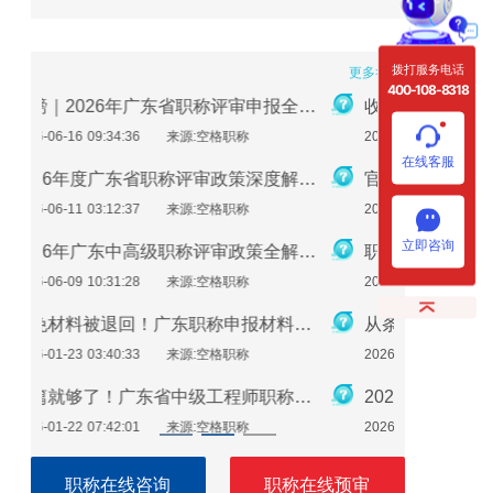
拨打服务电话
更多>>
400-108-8318
重磅｜2026年广东省职称评审申报全流程指南
收藏必备！广东省中级职称获取的两种方式及详细条件（2026版）
2026-01-21 09:28:28
来源:空格职称
2026-01-1
在线客服
2026年度广东省职称评审政策深度解析：申报条件、时间规划与避坑指南
官方发布！2025年度广东建筑工程职称评审通知要点全解读
2026-01-20 04:00:36
来源:空格职称
2026-01-1
立即咨询
2026年广东中高级职称评审政策全解析：条件、流程与实操指南
职称评审必备！广东省专业技术人员继续教育学时要求（2026年）
2026-01-19 10:34:29
来源:空格职称
2026-01-0
避免材料被退回！广东职称申报材料指南（2026最新版）
从条件到领证：一步步教你如何评上广东省助理工程师
2026-01-16 08:26:30
来源:空格职称
2026-01-0
一篇就够了！广东省中级工程师职称评定需要准备哪些材料？
2026年广东工程师职称评审：手把手教你准备申报材料
2026-01-15 08:07:05
来源:空格职称
2026-01-0
职称在线咨询
职称在线预审