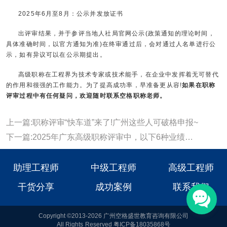
2025年6月至8月：公示并发放证书
出评审结果，并于参评当地人社局官网公示(政策通知的理论时间，
具体准确时间，以官方通知为准)在终审通过后，会对通过人名单进行公
示，如有异议可以在公示期提出。
高级职称在工程界为技术专家或技术能手，在企业中发挥着无可替代
的作用和很强的工作能力。为了提高成功率，早准备更从容!
如果在职称
评审过程中有任何疑问，欢迎随时联系
空格职称
老师。
上一篇:职称评审“快车道”来了!广州这些人可破格申报~
下一篇:2025年广东高级职称评审中，以下6种业绩材料别提交!
助理工程师
中级工程师
高级工程师
干货分享
成功案例
联系我们
Copyright ©2013-2026 广州空格盛世教育咨询有限公司
All Rights Reserved 粤ICP备18035868号