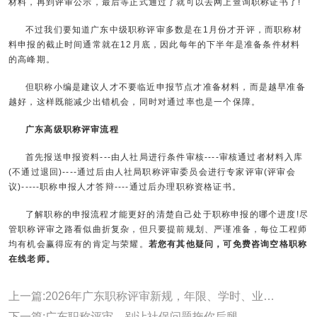
材料，再到评审公示，最后等正式通过了就可以去网上查询职称证书了!
不过我们要知道广东中级职称评审多数是在1月份才开评，而职称材
料申报的截止时间通常就在12月底，因此每年的下半年是准备条件材料
的高峰期。
但职称小编是建议人才不要临近申报节点才准备材料，而是越早准备
越好，这样既能减少出错机会，同时对通过率也是一个保障。
广东高级职称评审流程
首先报送申报资料---由人社局进行条件审核----审核通过者材料入库
(不通过退回)----通过后由人社局职称评审委员会进行专家评审(评审会
议)-----职称申报人才答辩----通过后办理职称资格证书。
了解职称的申报流程才能更好的清楚自己处于职称申报的哪个进度!尽
管职称评审之路看似曲折复杂，但只要提前规划、严谨准备，每位工程师
均有机会赢得应有的肯定与荣耀。
若您有其他疑问，可免费咨询空格职称
在线老师。
上一篇:2026年广东职称评审新规，年限、学时、业绩论文全面调整~
下一篇:广东职称评审，别让社保问题拖你后腿