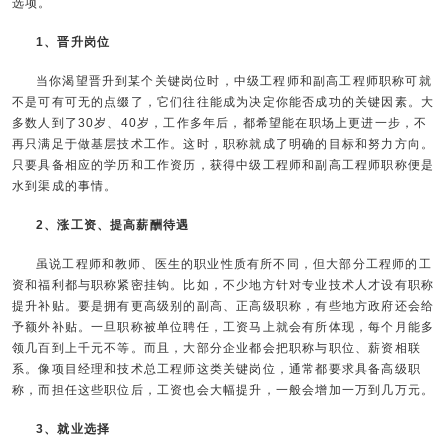
选项。
1、晋升岗位
当你渴望晋升到某个关键岗位时，中级工程师和副高工程师职称可就
不是可有可无的点缀了，它们往往能成为决定你能否成功的关键因素。大
多数人到了30岁、40岁，工作多年后，都希望能在职场上更进一步，不
再只满足于做基层技术工作。这时，职称就成了明确的目标和努力方向。
只要具备相应的学历和工作资历，获得中级工程师和副高工程师职称便是
水到渠成的事情。
2、涨工资、提高薪酬待遇
虽说工程师和教师、医生的职业性质有所不同，但大部分工程师的工
资和福利都与职称紧密挂钩。比如，不少地方针对专业技术人才设有职称
提升补贴。要是拥有更高级别的副高、正高级职称，有些地方政府还会给
予额外补贴。一旦职称被单位聘任，工资马上就会有所体现，每个月能多
领几百到上千元不等。而且，大部分企业都会把职称与职位、薪资相联
系。像项目经理和技术总工程师这类关键岗位，通常都要求具备高级职
称，而担任这些职位后，工资也会大幅提升，一般会增加一万到几万元。
3、就业选择